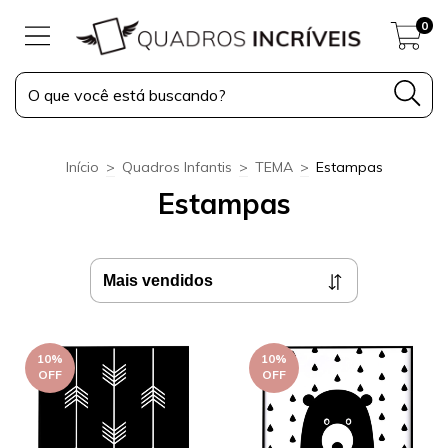
0
Início
>
Quadros Infantis
>
TEMA
>
Estampas
Estampas
10
%
10
%
OFF
OFF