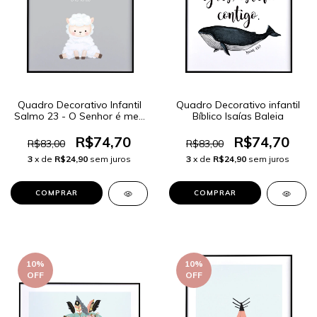
Quadro Decorativo Infantil
Quadro Decorativo infantil
Salmo 23 - O Senhor é meu
Bíblico Isaías Baleia
Pastor
R$74,70
R$74,70
R$83,00
R$83,00
3
x de
R$24,90
sem juros
3
x de
R$24,90
sem juros
COMPRAR
COMPRAR
10
%
10
%
OFF
OFF