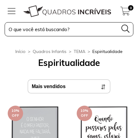
0
Início
>
Quadros Infantis
>
TEMA
>
Espiritualidade
Espiritualidade
10
%
10
%
OFF
OFF