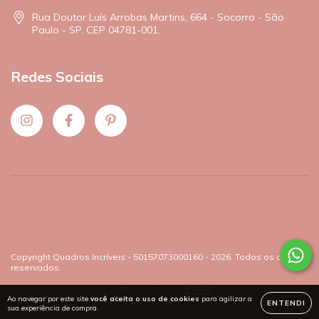
Rua Doutor Luís Arrobas Martins, 664 - Socorro - São
Paulo - SP, CEP 04781-001.
Redes Sociais
Copyright Quadros Incríveis - 50157073000160 - 2026. Todos os direitos
reservados.
Desenvolvido por
Ao navegar por este site
você aceita o uso de cookies
para agilizar a
ENTENDI
sua experiência de compra.