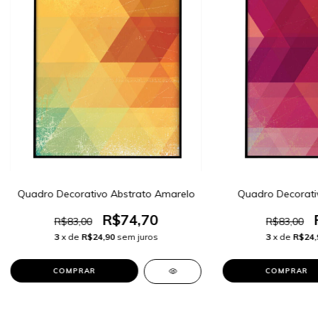
Quadro Decorativo Abstrato Amarelo
Quadro Decorati
R$74,70
R$83,00
R$83,00
3
x de
R$24,90
sem juros
3
x de
R$24,
COMPRAR
COMPRAR