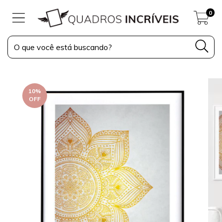
0
10
%
OFF