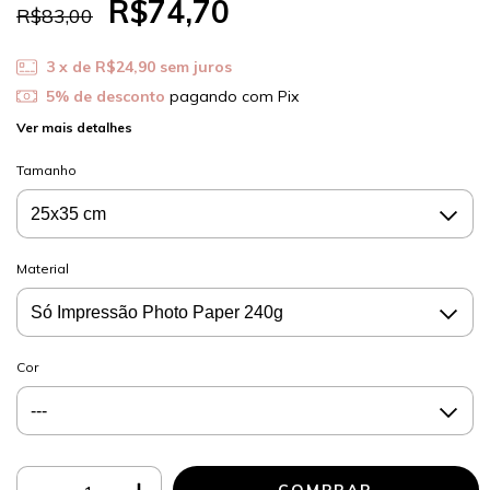
R$74,70
R$83,00
3
x de
R$24,90
sem juros
5% de desconto
pagando com Pix
Ver mais detalhes
Tamanho
Material
Cor