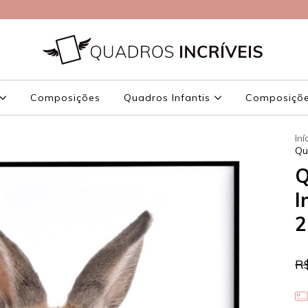
Composições
Quadros Infantis
Composições
Iní
Qu
Q
I
2
R