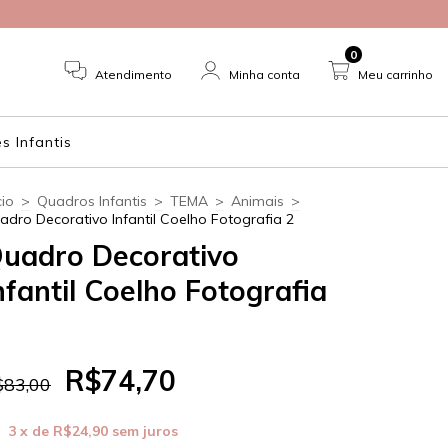
0
Atendimento
Minha conta
Meu carrinho
 Infantis
cio
>
Quadros Infantis
>
TEMA
>
Animais
>
adro Decorativo Infantil Coelho Fotografia 2
uadro Decorativo
nfantil Coelho Fotografia
R$74,70
$83,00
3
x de
R$24,90
sem juros