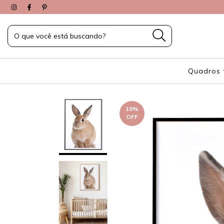
Quadros
10
%
OFF