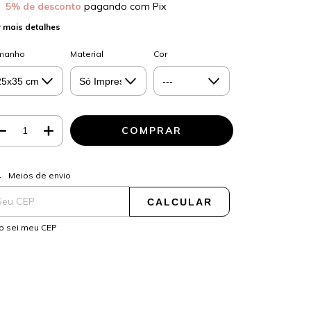
5% de desconto
pagando com Pix
 mais detalhes
manho
Material
Cor
ALTERAR CEP
regas para o CEP:
Meios de envio
CALCULAR
o sei meu CEP