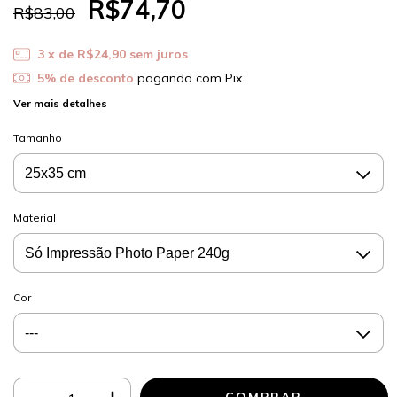
R$74,70
R$83,00
3
x de
R$24,90
sem juros
5% de desconto
pagando com Pix
Ver mais detalhes
Tamanho
Material
Cor