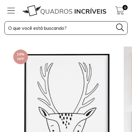
0
10
%
OFF