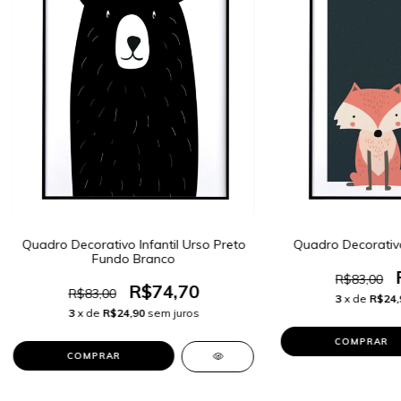
Quadro Decorativo Infantil Urso Preto
Quadro Decorativ
Fundo Branco
R$83,00
R$74,70
R$83,00
3
x de
R$24,
3
x de
R$24,90
sem juros
COMPRAR
COMPRAR