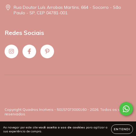
Rua Doutor Luís Arrobas Martins, 664 - Socorro - São
Paulo - SP, CEP 04781-001.
Redes Sociais
Copyright Quadros Incríveis - 50157073000160 - 2026. Todos os direitos
reservados.
Desenvolvido por
Ao navegar por este site
você aceita o uso de cookies
para agilizar a
ENTENDI
sua experiência de compra.