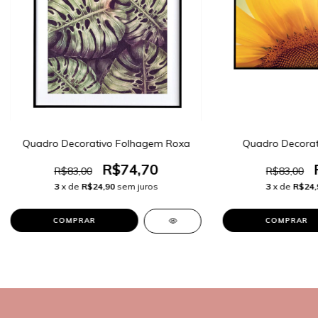
Quadro Decorativo Folhagem Roxa
Quadro Decorati
R$74,70
R$83,00
R$83,00
3
x de
R$24,90
sem juros
3
x de
R$24,
COMPRAR
COMPRAR