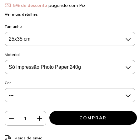
5% de desconto
pagando com Pix
Ver mais detalhes
Tamanho
Material
Cor
ALTERAR CEP
Entregas para o CEP:
Meios de envio