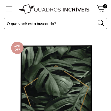
0
10
%
OFF